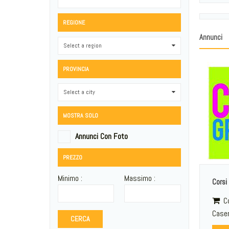
REGIONE
Annunci
Select a region
0
PROVINCIA
Select a city
0
MOSTRA SOLO
Annunci Con Foto
PREZZO
Minimo :
Massimo :
Corsi 
Co
Case
CERCA