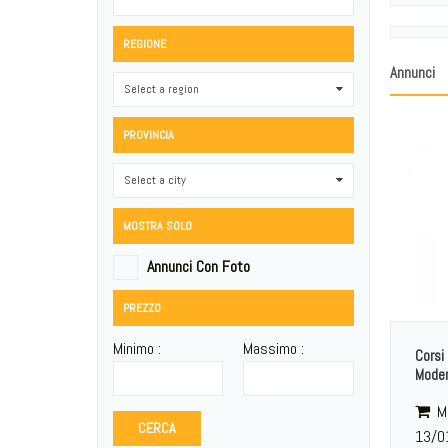
REGIONE
Annunci
Select a region
0
PROVINCIA
Select a city
0
MOSTRA SOLO
Annunci Con Foto
PREZZO
Minimo :
Massimo :
Corsi
Mode
Mu
CERCA
13/0